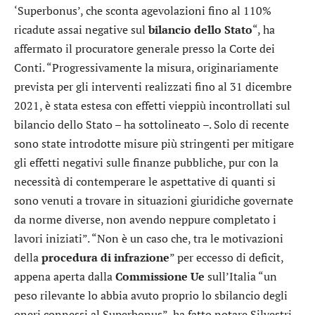
‘Superbonus’, che sconta agevolazioni fino al 110%
ricadute assai negative sul
bilancio dello Stato
“, ha
affermato il procuratore generale presso la Corte dei
Conti. “Progressivamente la misura, originariamente
prevista per gli interventi realizzati fino al 31 dicembre
2021, è stata estesa con effetti vieppiù incontrollati sul
bilancio dello Stato – ha sottolineato –. Solo di recente
sono state introdotte misure più stringenti per mitigare
gli effetti negativi sulle finanze pubbliche, pur con la
necessità di contemperare le aspettative di quanti si
sono venuti a trovare in situazioni giuridiche governate
da norme diverse, non avendo neppure completato i
lavori iniziati”. “Non è un caso che, tra le motivazioni
della
procedura di infrazione
” per eccesso di deficit,
appena aperta dalla
Commissione Ue
sull’Italia “un
peso rilevante lo abbia avuto proprio lo sbilancio degli
oneri connessi al Superbonus”, ha fatto notare Silvestri.