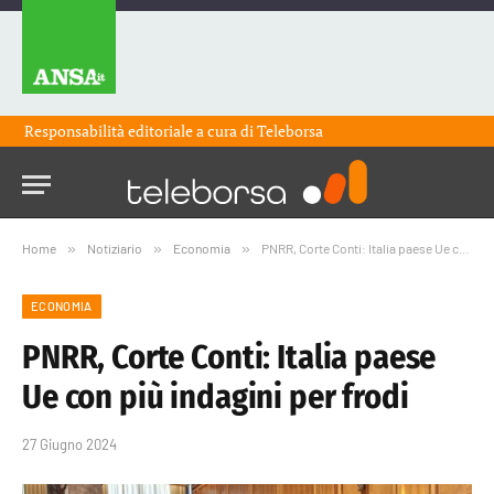
Responsabilità editoriale a cura di
Teleborsa
Home
»
Notiziario
»
Economia
»
PNRR, Corte Conti: Italia paese Ue con più indagini per frodi
ECONOMIA
PNRR, Corte Conti: Italia paese
Ue con più indagini per frodi
27 Giugno 2024