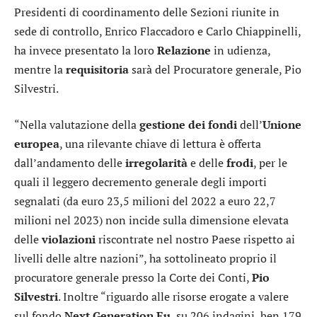
Presidenti di coordinamento delle Sezioni riunite in
sede di controllo, Enrico Flaccadoro e Carlo Chiappinelli,
ha invece presentato la loro
Relazione
in udienza,
mentre la
requisitoria
sarà del Procuratore generale, Pio
Silvestri.
“Nella valutazione della
gestione dei fondi
dell’
Unione
europea
, una rilevante chiave di lettura è offerta
dall’andamento delle
irregolarità
e delle
frodi
, per le
quali il leggero decremento generale degli importi
segnalati (da euro 23,5 milioni del 2022 a euro 22,7
milioni nel 2023) non incide sulla dimensione elevata
delle
violazioni
riscontrate nel nostro Paese rispetto ai
livelli delle altre nazioni”, ha sottolineato proprio il
procuratore generale presso la Corte dei Conti,
Pio
Silvestri
. Inoltre “riguardo alle risorse erogate a valere
sul fondo
Next Generation Eu
, su 206 indagini, ben 179