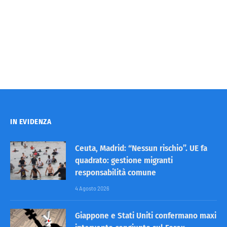
IN EVIDENZA
Ceuta, Madrid: “Nessun rischio”. UE fa
quadrato: gestione migranti
responsabilità comune
4 Agosto 2026
Giappone e Stati Uniti confermano maxi