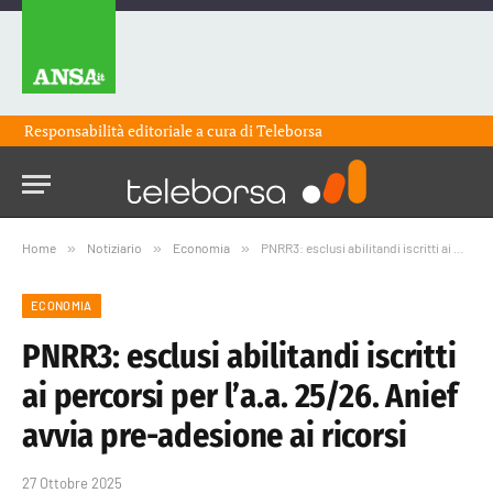
Responsabilità editoriale a cura di
Teleborsa
Home
»
Notiziario
»
Economia
»
PNRR3: esclusi abilitandi iscritti ai percorsi per l’a.a. 25/26. Anief avvia pre-adesione ai ricorsi
ECONOMIA
PNRR3: esclusi abilitandi iscritti
ai percorsi per l’a.a. 25/26. Anief
avvia pre-adesione ai ricorsi
27 Ottobre 2025