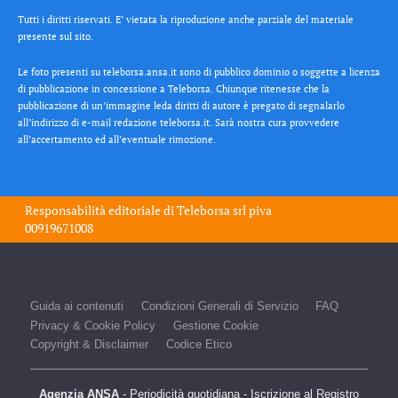
Tutti i diritti riservati. E’ vietata la riproduzione anche parziale del materiale
presente sul sito.
Le foto presenti su teleborsa.ansa.it sono di pubblico dominio o soggette a licenza
di pubblicazione in concessione a Teleborsa. Chiunque ritenesse che la
pubblicazione di un’immagine leda diritti di autore è pregato di segnalarlo
all’indirizzo di e-mail redazione teleborsa.it. Sarà nostra cura provvedere
all’accertamento ed all’eventuale rimozione.
Responsabilità editoriale di
Teleborsa srl
piva
00919671008
Guida ai contenuti
Condizioni Generali di Servizio
FAQ
Privacy & Cookie Policy
Gestione Cookie
Copyright & Disclaimer
Codice Etico
Agenzia ANSA
- Periodicità quotidiana - Iscrizione al Registro