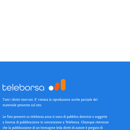
Tutti i diritti riservati. E’ vietata la riproduzione anche parziale del
materiale presente sul sito.
Le foto presenti su teleborsa.ansa.it sono di pubblico dominio o soggette
a licenza di pubblicazione in concessione a Teleborsa. Chiunque ritenesse
che la pubblicazione di un’immagine leda diritti di autore è pregato di