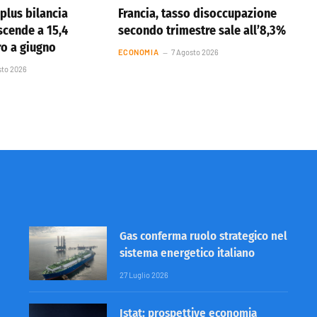
plus bilancia
Francia, tasso disoccupazione
cende a 15,4
secondo trimestre sale all’8,3%
ro a giugno
ECONOMIA
7 Agosto 2026
sto 2026
Gas conferma ruolo strategico nel
sistema energetico italiano
27 Luglio 2026
Istat: prospettive economia