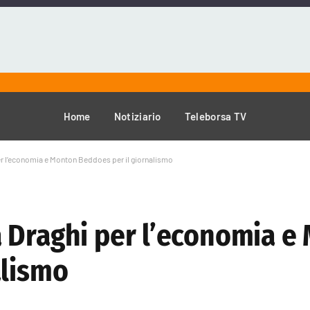
Home
Notiziario
Teleborsa TV
r l’economia e Monton Beddoes per il giornalismo
 Draghi per l’economia e
alismo