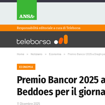
Responsabilità editoriale a cura di
Teleborsa
Home
»
Notiziario
»
Economia
»
Premio Bancor 2025 a Draghi pe
ECONOMIA
Premio Bancor 2025 a
Beddoes per il giorn
11 Dicembre 2025