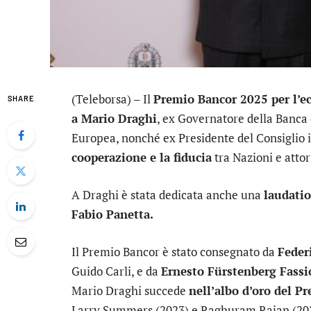
(Teleborsa) – Il
Premio Bancor 2025 per l’
SHARE
a Mario Draghi
, ex Governatore della Banca 
Europea, nonché ex Presidente del Consiglio it
cooperazione e la fiducia
tra Nazioni e atto
A Draghi è stata dedicata anche una
laudati
Fabio Panetta.
Il Premio Bancor è stato consegnato da
Feder
Guido Carli, e da
Ernesto Fürstenberg Fassi
Mario Draghi succede
nell’albo d’oro del P
Larry Summers (2023) e Raghuram Rajan (20