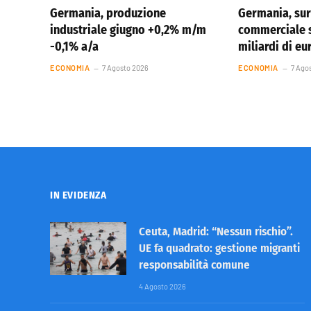
Germania, produzione
Germania, sur
industriale giugno +0,2% m/m
commerciale s
-0,1% a/a
miliardi di eu
ECONOMIA
7 Agosto 2026
ECONOMIA
7 Ago
IN EVIDENZA
Ceuta, Madrid: “Nessun rischio”.
UE fa quadrato: gestione migranti
responsabilità comune
4 Agosto 2026