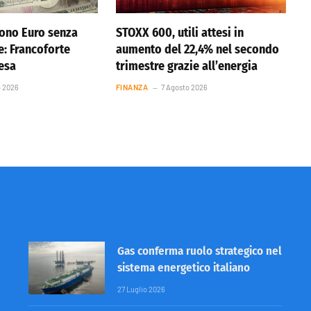
ono Euro senza
STOXX 600, utili attesi in
e: Francoforte
aumento del 22,4% nel secondo
resa
trimestre grazie all’energia
o 2026
FINANZA
7 Agosto 2026
Gas conferma ruolo strategico nel
sistema energetico italiano
27 Luglio 2026