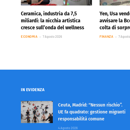
Ceramica, industria da 7,5
Yen, Usa vend
miliardi: la nicchia artistica
avvisare la Bc
cresce sull’onda del wellness
colta di sorp
ECONOMIA
7 Agosto 2026
FINANZA
7 Agost
IN EVIDENZA
Ceuta, Madrid: “Nessun rischio”.
UE fa quadrato: gestione migranti
responsabilità comune
4 Agosto 2026