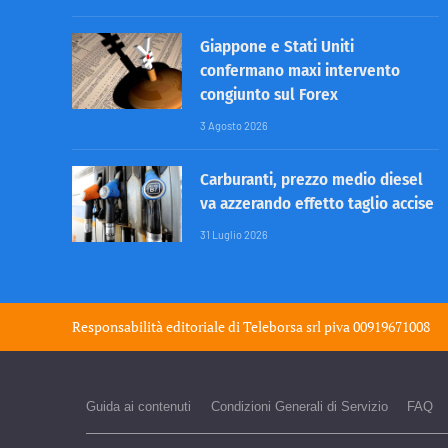
Giappone e Stati Uniti
confermano maxi intervento
congiunto sul Forex
3 Agosto 2026
Carburanti, prezzo medio diesel
va azzerando effetto taglio accise
31 Luglio 2026
Responsabilità editoriale di
Teleborsa srl
piva 00919671008
Guida ai contenuti
Condizioni Generali di Servizio
FAQ