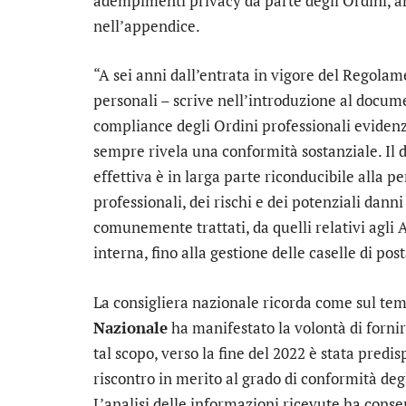
adempimenti privacy da parte degli Ordini, a
nell’appendice.
“A sei anni dall’entrata in vigore del Regolam
personali – scrive nell’introduzione al docu
compliance degli Ordini professionali evidenzia
sempre rivela una conformità sostanziale. Il
effettiva è in larga parte riconducibile alla p
professionali, dei rischi e dei potenziali dann
comunemente trattati, da quelli relativi agli Al
interna, fino alla gestione delle caselle di pos
La consigliera nazionale ricorda come sul tem
Nazionale
ha manifestato la volontà di fornir
tal scopo, verso la fine del 2022 è stata predis
riscontro in merito al grado di conformità degl
L’analisi delle informazioni ricevute ha consen