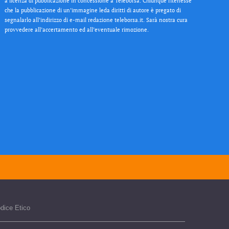
a licenza di pubblicazione in concessione a Teleborsa. Chiunque ritenesse
che la pubblicazione di un’immagine leda diritti di autore è pregato di
segnalarlo all’indirizzo di e-mail redazione teleborsa.it. Sarà nostra cura
provvedere all’accertamento ed all’eventuale rimozione.
dice Etico