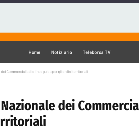
Home
Notiziario
Teleborsa TV
dei Commercialisti le linee guida per gli ordini territoriali
o Nazionale dei Commercial
rritoriali