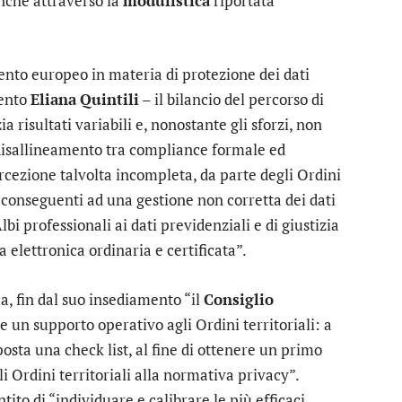
nche attraverso la
modulistica
riportata
ento europeo in materia di protezione dei dati
mento
Eliana
Quintili
– il bilancio del percorso di
 risultati variabili e, nonostante gli sforzi, non
 disallineamento tra compliance formale ed
ercezione talvolta incompleta, da parte degli Ordini
i conseguenti ad una gestione non corretta dei dati
bi professionali ai dati previdenziali e di giustizia
ta elettronica ordinaria e certificata”.
a, fin dal suo insediamento “il
Consiglio
e un supporto operativo agli Ordini territoriali: a
posta una check list, al fine di ottenere un primo
i Ordini territoriali alla normativa privacy”.
tito di “individuare e calibrare le più efficaci