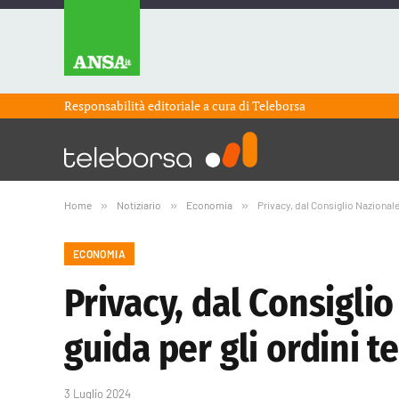
Responsabilità editoriale a cura di
Teleborsa
Home
»
Notiziario
»
Economia
»
Privacy, dal Consiglio Nazionale 
ECONOMIA
Privacy, dal Consigli
guida per gli ordini te
3 Luglio 2024