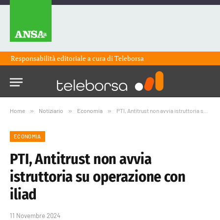
Responsabilità editoriale a cura di
Teleborsa
Home
»
Notiziario
»
Economia
»
PTI, Antitrust non avvia istruttoria su operazione con iliad
ECONOMIA
PTI, Antitrust non avvia
istruttoria su operazione con
iliad
11 Novembre 2024