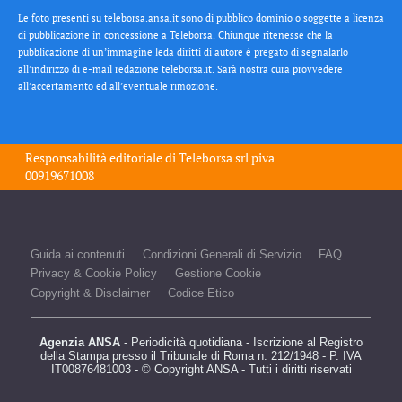
Le foto presenti su teleborsa.ansa.it sono di pubblico dominio o soggette a licenza
di pubblicazione in concessione a Teleborsa. Chiunque ritenesse che la
pubblicazione di un’immagine leda diritti di autore è pregato di segnalarlo
all’indirizzo di e-mail redazione teleborsa.it. Sarà nostra cura provvedere
all’accertamento ed all’eventuale rimozione.
Responsabilità editoriale di
Teleborsa srl
piva
00919671008
Guida ai contenuti
Condizioni Generali di Servizio
FAQ
Privacy & Cookie Policy
Gestione Cookie
Copyright & Disclaimer
Codice Etico
Agenzia ANSA
- Periodicità quotidiana - Iscrizione al Registro
della Stampa presso il Tribunale di Roma n. 212/1948 - P. IVA
IT00876481003 - © Copyright ANSA - Tutti i diritti riservati