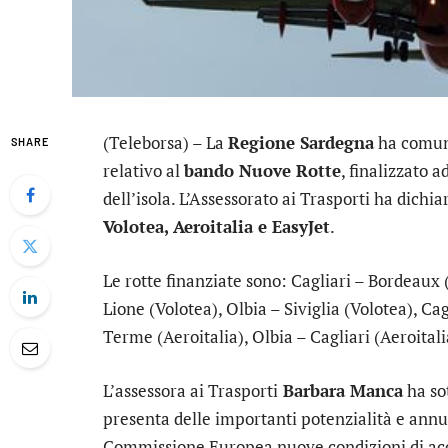
(Teleborsa) – La
Regione Sardegna
ha comuni
SHARE
relativo al
bando Nuove Rotte
, finalizzato 
dell’isola. L’Assessorato ai Trasporti ha dichi
Volotea, Aeroitalia e
EasyJet
.
Le rotte finanziate sono: Cagliari – Bordeaux (
Lione (Volotea), Olbia – Siviglia (Volotea), Cag
Terme (Aeroitalia), Olbia – Cagliari (Aeroitali
L’assessora ai Trasporti
Barbara Manca
ha so
presenta delle importanti potenzialità e annun
Commissione Europea nuove condizioni di acc