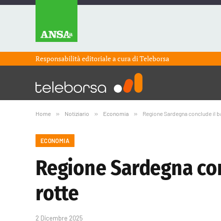
Responsabilità editoriale a cura di
Teleborsa
Home
»
Notiziario
»
Economia
»
Regione Sardegna conclude il b
ECONOMIA
Regione Sardegna co
rotte
2 Dicembre 2025