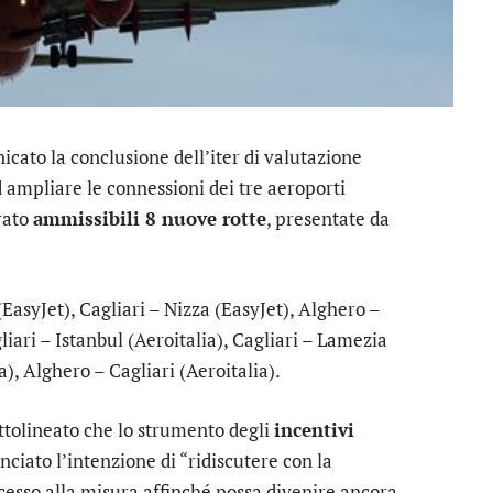
cato la conclusione dell’iter di valutazione
ad ampliare le connessioni dei tre aeroporti
arato
ammissibili 8 nuove rotte
, presentate da
EasyJet), Cagliari – Nizza (EasyJet), Alghero –
liari – Istanbul (Aeroitalia), Cagliari – Lamezia
a), Alghero – Cagliari (Aeroitalia).
ttolineato che lo strumento degli
incentivi
ciato l’intenzione di “ridiscutere con la
esso alla misura affinché possa divenire ancora