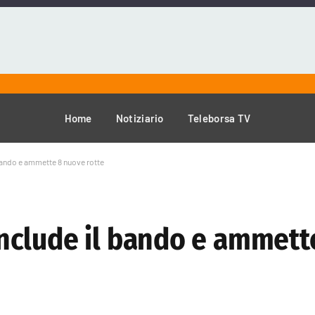
Home
Notiziario
Teleborsa TV
ando e ammette 8 nuove rotte
nclude il bando e ammett