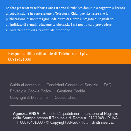
Le foto presenti su teleborsa.ansa.it sono di pubblico dominio o soggette a licenza
di pubblicazione in concessione a Teleborsa. Chiunque ritenesse che la
pubblicazione di un’immagine leda diritti di autore è pregato di segnalarlo
all’indirizzo di e-mail redazione teleborsa.it. Sarà nostra cura provvedere
all’accertamento ed all’eventuale rimozione.
Responsabilità editoriale di
Teleborsa srl
piva
00919671008
Guida ai contenuti
Condizioni Generali di Servizio
FAQ
Privacy & Cookie Policy
Gestione Cookie
Copyright & Disclaimer
Codice Etico
Agenzia ANSA
- Periodicità quotidiana - Iscrizione al Registro
della Stampa presso il Tribunale di Roma n. 212/1948 - P. IVA
IT00876481003 - © Copyright ANSA - Tutti i diritti riservati