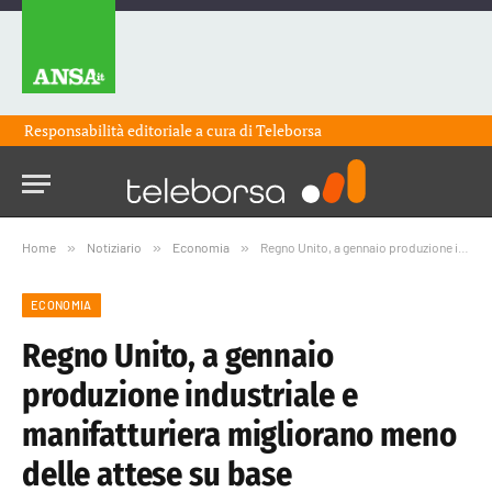
Responsabilità editoriale a cura di
Teleborsa
Home
»
Notiziario
»
Economia
»
Regno Unito, a gennaio produzione industriale e manifatturiera migliorano meno delle attese su base congiunturale
ECONOMIA
Regno Unito, a gennaio
produzione industriale e
manifatturiera migliorano meno
delle attese su base