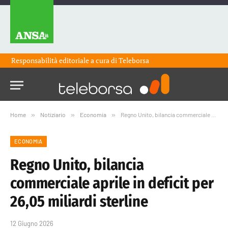
Responsabilità editoriale a cura di
Teleborsa
Home
»
Notiziario
»
Economia
»
Regno Unito, bilancia commerciale aprile in deficit per 26,05 miliardi sterline
ECONOMIA
Regno Unito, bilancia
commerciale aprile in deficit per
26,05 miliardi sterline
12 Giugno 2026