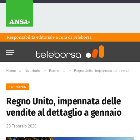
Responsabilità editoriale a cura di
Teleborsa
Home
»
Notiziario
»
Economia
»
Regno Unito, impennata delle vendite al dettaglio a gennaio
ECONOMIA
Regno Unito, impennata delle
vendite al dettaglio a gennaio
20 Febbraio 2026