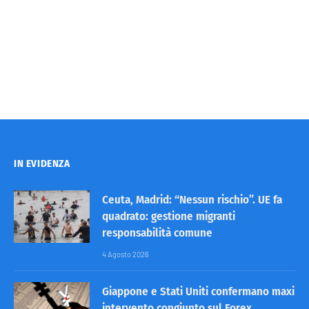
IN EVIDENZA
Ceuta, Madrid: “Nessun rischio”. UE fa
quadrato: gestione migranti
responsabilità comune
4 Agosto 2026
Giappone e Stati Uniti confermano maxi
intervento congiunto sul Forex