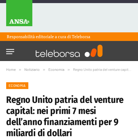
Responsabilità editoriale a cura di
Teleborsa
Home
»
Notiziario
»
Economia
»
Regno Unito patria del venture capital: nei primi 7 mesi dell’anno finanziamenti per 9 miliardi di dollari
ECONOMIA
Regno Unito patria del venture
capital: nei primi 7 mesi
dell’anno finanziamenti per 9
miliardi di dollari