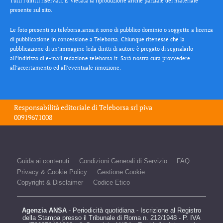
Tutti i diritti riservati. E’ vietata la riproduzione anche parziale del materiale
presente sul sito.
Le foto presenti su teleborsa.ansa.it sono di pubblico dominio o soggette a licenza
di pubblicazione in concessione a Teleborsa. Chiunque ritenesse che la
pubblicazione di un’immagine leda diritti di autore è pregato di segnalarlo
all’indirizzo di e-mail redazione teleborsa.it. Sarà nostra cura provvedere
all’accertamento ed all’eventuale rimozione.
Responsabilità editoriale di
Teleborsa srl
piva
00919671008
Guida ai contenuti
Condizioni Generali di Servizio
FAQ
Privacy & Cookie Policy
Gestione Cookie
Copyright & Disclaimer
Codice Etico
Agenzia ANSA
- Periodicità quotidiana - Iscrizione al Registro
della Stampa presso il Tribunale di Roma n. 212/1948 - P. IVA