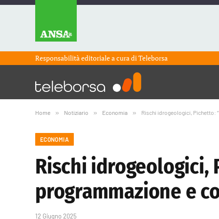
Responsabilità editoriale a cura di
Teleborsa
Home
»
Notiziario
»
Economia
»
Rischi idrogeologici, Pichetto: 
ECONOMIA
Rischi idrogeologici, P
programmazione e c
12 Giugno 2025