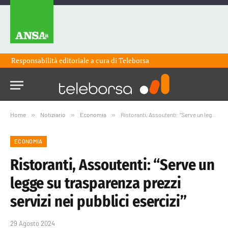
Responsabilità editoriale a cura di
Teleborsa
Home
»
Notiziario
»
Economia
»
Ristoranti, Assoutenti: “Serve un legge su trasparenza prezzi servizi nei pubblici esercizi”
ECONOMIA
Ristoranti, Assoutenti: “Serve un
legge su trasparenza prezzi
servizi nei pubblici esercizi”
29 Agosto 2024