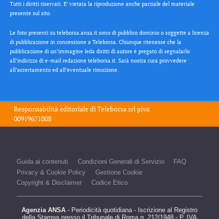
Tutti i diritti riservati. E’ vietata la riproduzione anche parziale del materiale
presente sul sito.
Le foto presenti su teleborsa.ansa.it sono di pubblico dominio o soggette a licenza
di pubblicazione in concessione a Teleborsa. Chiunque ritenesse che la
pubblicazione di un’immagine leda diritti di autore è pregato di segnalarlo
all’indirizzo di e-mail redazione teleborsa.it. Sarà nostra cura provvedere
all’accertamento ed all’eventuale rimozione.
Responsabilità editoriale di
Teleborsa srl
piva
00919671008
Guida ai contenuti
Condizioni Generali di Servizio
FAQ
Privacy & Cookie Policy
Gestione Cookie
Copyright & Disclaimer
Codice Etico
Agenzia ANSA
- Periodicità quotidiana - Iscrizione al Registro
della Stampa presso il Tribunale di Roma n. 212/1948 - P. IVA