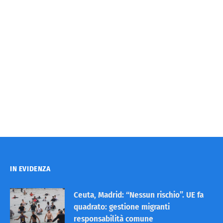
IN EVIDENZA
Ceuta, Madrid: “Nessun rischio”. UE fa
quadrato: gestione migranti
responsabilità comune