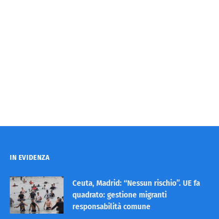
IN EVIDENZA
Ceuta, Madrid: “Nessun rischio”. UE fa
quadrato: gestione migranti
responsabilità comune