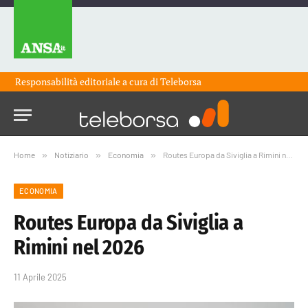
Responsabilità editoriale a cura di
Teleborsa
Home
»
Notiziario
»
Economia
»
Routes Europa da Siviglia a Rimini nel 2026
ECONOMIA
Routes Europa da Siviglia a
Rimini nel 2026
11 Aprile 2025