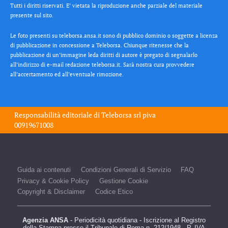
Tutti i diritti riservati. E’ vietata la riproduzione anche parziale del materiale
presente sul sito.
Le foto presenti su teleborsa.ansa.it sono di pubblico dominio o soggette a licenza
di pubblicazione in concessione a Teleborsa. Chiunque ritenesse che la
pubblicazione di un’immagine leda diritti di autore è pregato di segnalarlo
all’indirizzo di e-mail redazione teleborsa.it. Sarà nostra cura provvedere
all’accertamento ed all’eventuale rimozione.
Responsabilità editoriale di
Teleborsa srl
piva
00919671008
Guida ai contenuti
Condizioni Generali di Servizio
FAQ
Privacy & Cookie Policy
Gestione Cookie
Copyright & Disclaimer
Codice Etico
Agenzia ANSA
- Periodicità quotidiana - Iscrizione al Registro
della Stampa presso il Tribunale di Roma n. 212/1948 - P. IVA