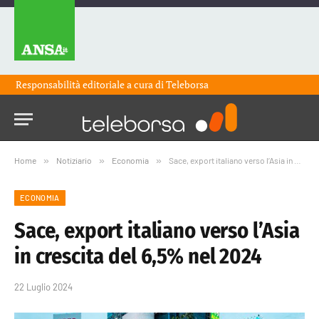
Responsabilità editoriale a cura di
Teleborsa
Home
»
Notiziario
»
Economia
»
Sace, export italiano verso l’Asia in crescita del 6,5% nel 2024
ECONOMIA
Sace, export italiano verso l’Asia
in crescita del 6,5% nel 2024
22 Luglio 2024