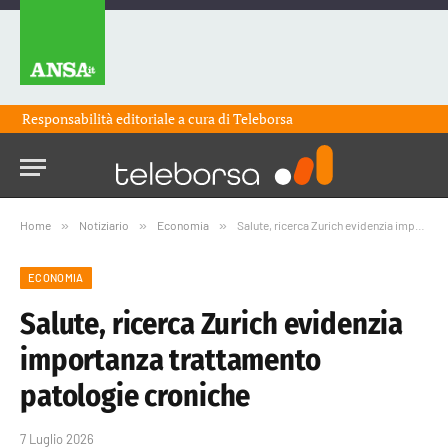
Responsabilità editoriale a cura di
Teleborsa
Home
»
Notiziario
»
Economia
»
Salute, ricerca Zurich evidenzia importanza trattamento patologie croniche
ECONOMIA
Salute, ricerca Zurich evidenzia
importanza trattamento
patologie croniche
7 Luglio 2026