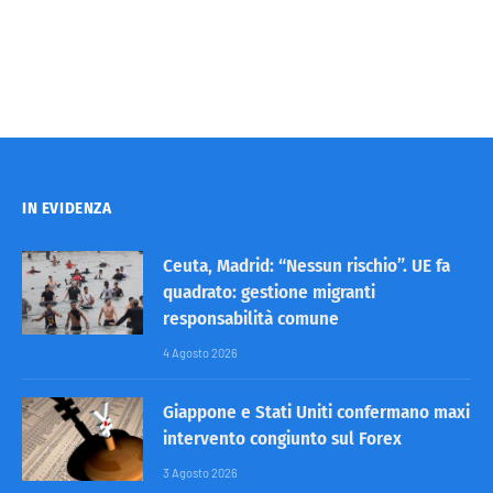
IN EVIDENZA
Ceuta, Madrid: “Nessun rischio”. UE fa
quadrato: gestione migranti
responsabilità comune
4 Agosto 2026
Giappone e Stati Uniti confermano maxi
intervento congiunto sul Forex
3 Agosto 2026