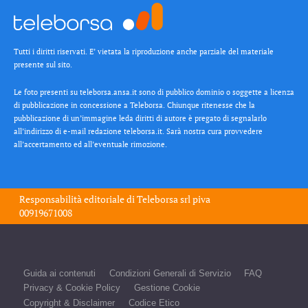
Tutti i diritti riservati. E’ vietata la riproduzione anche parziale del materiale
presente sul sito.
Le foto presenti su teleborsa.ansa.it sono di pubblico dominio o soggette a licenza
di pubblicazione in concessione a Teleborsa. Chiunque ritenesse che la
pubblicazione di un’immagine leda diritti di autore è pregato di segnalarlo
all’indirizzo di e-mail redazione teleborsa.it. Sarà nostra cura provvedere
all’accertamento ed all’eventuale rimozione.
Responsabilità editoriale di
Teleborsa srl
piva
00919671008
Guida ai contenuti
Condizioni Generali di Servizio
FAQ
Privacy & Cookie Policy
Gestione Cookie
Copyright & Disclaimer
Codice Etico