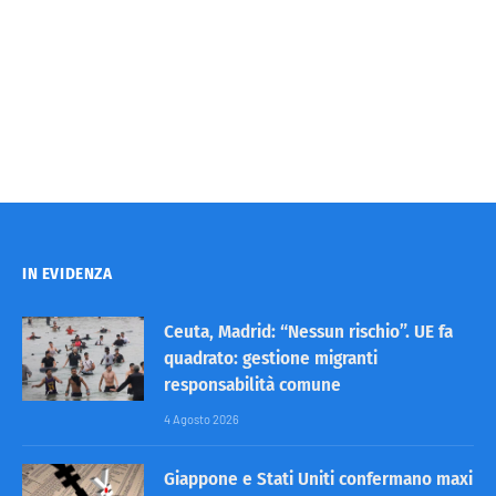
IN EVIDENZA
Ceuta, Madrid: “Nessun rischio”. UE fa
quadrato: gestione migranti
responsabilità comune
4 Agosto 2026
Giappone e Stati Uniti confermano maxi