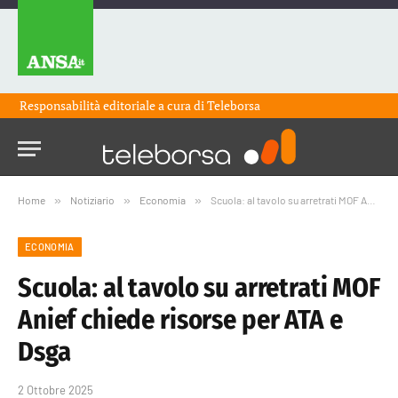
Responsabilità editoriale a cura di
Teleborsa
Home
»
Notiziario
»
Economia
»
Scuola: al tavolo su arretrati MOF Anief chiede risorse per ATA e Dsga
ECONOMIA
Scuola: al tavolo su arretrati MOF
Anief chiede risorse per ATA e
Dsga
2 Ottobre 2025