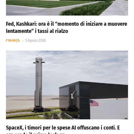
Fed, Kashkari: ora è il “momento di iniziare a muovere
lentamente” i tassi al rialzo
FINANZA
5 Agosto 2026
SpaceX, i timori per le spese AI offuscano i conti. E