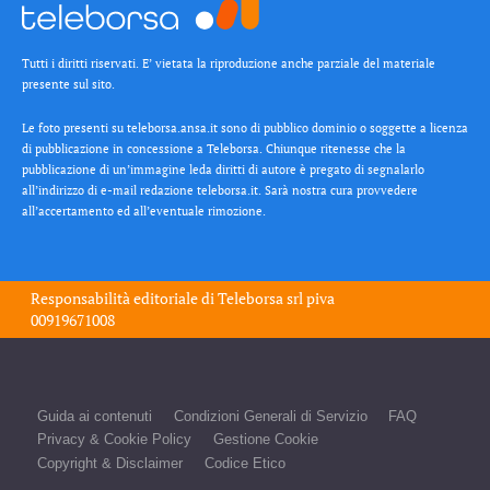
Tutti i diritti riservati. E’ vietata la riproduzione anche parziale del materiale
presente sul sito.
Le foto presenti su teleborsa.ansa.it sono di pubblico dominio o soggette a licenza
di pubblicazione in concessione a Teleborsa. Chiunque ritenesse che la
pubblicazione di un’immagine leda diritti di autore è pregato di segnalarlo
all’indirizzo di e-mail redazione teleborsa.it. Sarà nostra cura provvedere
all’accertamento ed all’eventuale rimozione.
Responsabilità editoriale di
Teleborsa srl
piva
00919671008
Guida ai contenuti
Condizioni Generali di Servizio
FAQ
Privacy & Cookie Policy
Gestione Cookie
Copyright & Disclaimer
Codice Etico