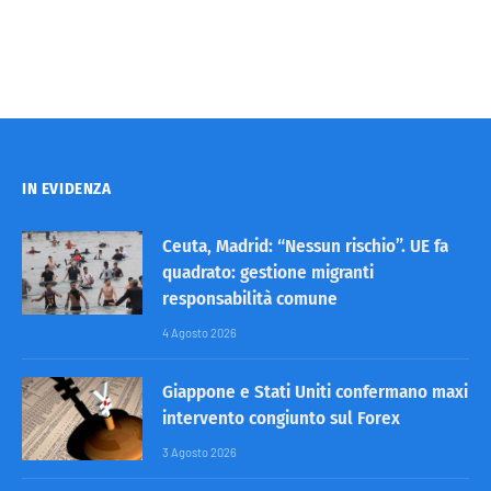
IN EVIDENZA
Ceuta, Madrid: “Nessun rischio”. UE fa
quadrato: gestione migranti
responsabilità comune
4 Agosto 2026
Giappone e Stati Uniti confermano maxi
intervento congiunto sul Forex
3 Agosto 2026