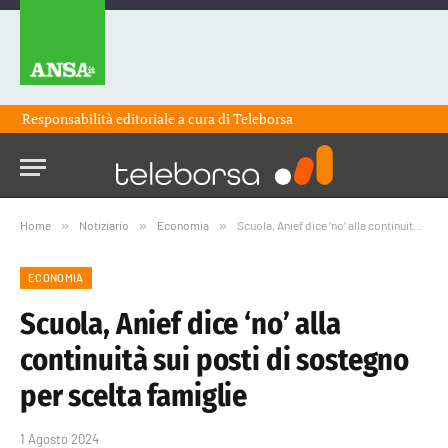
Responsabilità editoriale a cura di
Teleborsa
Home
»
Notiziario
»
Economia
»
Scuola, Anief dice ‘no’ alla continuità sui posti di sostegno per scelta famiglie
ECONOMIA
Scuola, Anief dice ‘no’ alla
continuità sui posti di sostegno
per scelta famiglie
1 Agosto 2024