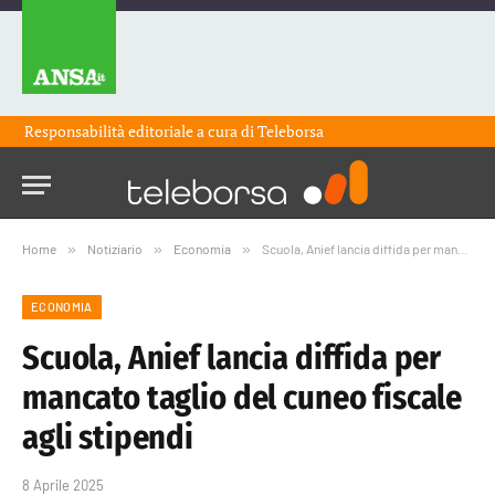
Responsabilità editoriale a cura di
Teleborsa
Home
»
Notiziario
»
Economia
»
Scuola, Anief lancia diffida per mancato taglio del cuneo fiscale agli stipendi
ECONOMIA
Scuola, Anief lancia diffida per
mancato taglio del cuneo fiscale
agli stipendi
8 Aprile 2025