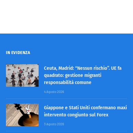
IN EVIDENZA
Ceuta, Madrid: “Nessun rischio”. UE fa
quadrato: gestione migranti
responsabilità comune
4 Agosto 2026
Giappone e Stati Uniti confermano maxi
intervento congiunto sul Forex
3 Agosto 2026