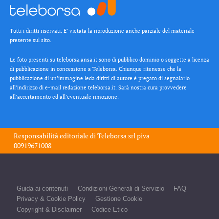
Tutti i diritti riservati. E’ vietata la riproduzione anche parziale del materiale
presente sul sito.
Le foto presenti su teleborsa.ansa.it sono di pubblico dominio o soggette a licenza
di pubblicazione in concessione a Teleborsa. Chiunque ritenesse che la
pubblicazione di un’immagine leda diritti di autore è pregato di segnalarlo
all’indirizzo di e-mail redazione teleborsa.it. Sarà nostra cura provvedere
all’accertamento ed all’eventuale rimozione.
Responsabilità editoriale di
Teleborsa srl
piva
00919671008
Guida ai contenuti
Condizioni Generali di Servizio
FAQ
Privacy & Cookie Policy
Gestione Cookie
Copyright & Disclaimer
Codice Etico