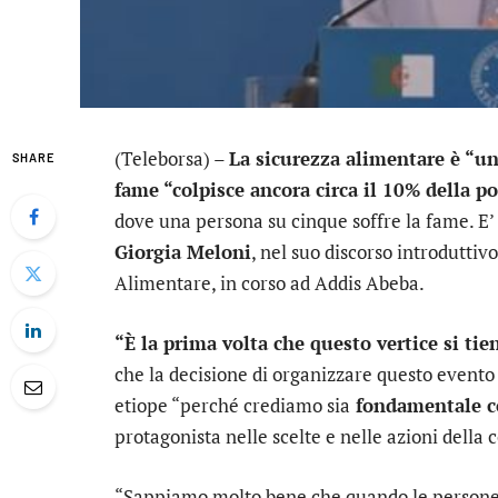
(Teleborsa) –
La sicurezza alimentare è “una
SHARE
fame “colpisce ancora circa il 10% della 
dove una persona su cinque soffre la fame. E’ 
Giorgia Meloni
, nel suo discorso introduttiv
Alimentare, in corso ad Addis Abeba.
“È la prima volta che questo vertice si tie
che la decisione di organizzare questo event
etiope “perché crediamo sia
fondamentale co
protagonista nelle scelte e nelle azioni della
“Sappiamo molto bene che quando le persone 