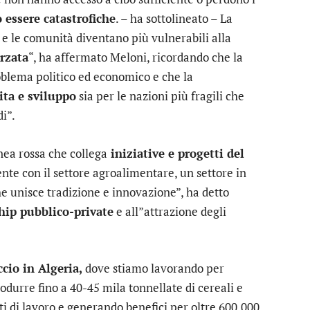
essere catastrofiche
. – ha sottolineato – La
e le comunità diventano più vulnerabili alla
rzata
“, ha affermato Meloni, ricordando che la
oblema politico ed economico e che la
ita e sviluppo
sia per le nazioni più fragili che
i”.
linea rossa che collega
iniziative e progetti del
nte con il settore agroalimentare, un settore in
e unisce tradizione e innovazione”, ha detto
hip pubblico-private
e all”attrazione degli
cio in Algeria,
dove stiamo lavorando per
rodurre fino a 40-45 mila tonnellate di cereali e
i di lavoro e generando benefici per oltre 600.000