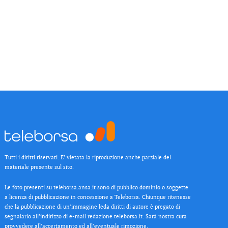
Tutti i diritti riservati. E’ vietata la riproduzione anche parziale del
materiale presente sul sito.
Le foto presenti su teleborsa.ansa.it sono di pubblico dominio o soggette
a licenza di pubblicazione in concessione a Teleborsa. Chiunque ritenesse
che la pubblicazione di un’immagine leda diritti di autore è pregato di
segnalarlo all’indirizzo di e-mail redazione teleborsa.it. Sarà nostra cura
provvedere all’accertamento ed all’eventuale rimozione.