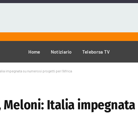
Home
Notiziario
Teleborsa TV
alia impegnata su numerosi progetti per l’Africa
, Meloni: Italia impegnat