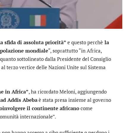
 sfida di assoluta priorità”
e questo perchè
la
popolazione mondiale
“, soprattutto “in Africa,
quanto sottolineato dalla Presidente del Consiglio
o al terzo vertice delle Nazioni Unite sul Sistema
ne in Africa”
, ha ricordato Meloni, aggiungendo
o
ad Addis Abeba
è stata presa insieme al governo
involgere il continente africano
come
 comunità internazionale”.
non hanno accesso a cibo sufficiente o perdono i