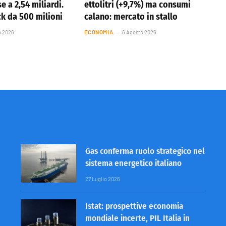
se a 2,54 miliardi.
ettolitri (+9,7%) ma consumi
k da 500 milioni
calano: mercato in stallo
o 2026
ECONOMIA
6 Agosto 2026
Gas conferma ruolo strategico nel
sistema energetico italiano
27 Luglio 2026
Istat: prospettive economia
mondiale incerte, PIL Italia in