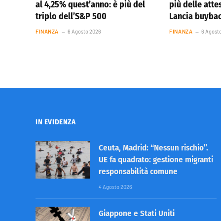
al 4,25% quest’anno: è più del
più delle atte
triplo dell’S&P 500
Lancia buybac
FINANZA
6 Agosto 2026
FINANZA
6 Agost
IN EVIDENZA
Ceuta, Madrid: “Nessun rischio”.
UE fa quadrato: gestione migranti
responsabilità comune
4 Agosto 2026
Giappone e Stati Uniti