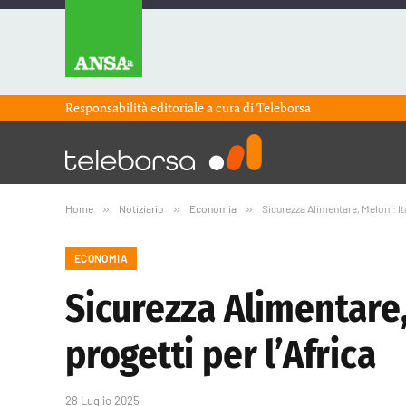
Responsabilità editoriale a cura di
Teleborsa
Home
»
Notiziario
»
Economia
»
Sicurezza Alimentare, Meloni: It
ECONOMIA
Sicurezza Alimentare
progetti per l’Africa
28 Luglio 2025