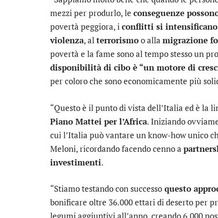
mezzi per produrlo, le
conseguenze possono 
povertà peggiora, i
conflitti si intensificano
violenza
, al
terrorismo
o alla
migrazione fo
povertà e la fame sono al tempo stesso un pr
disponibilità di cibo è “un motore di cresc
per coloro che sono economicamente più solid
“Questo è il punto di vista dell’Italia ed è la 
Piano Mattei per l’Africa
. Iniziando ovviame
cui l’Italia può vantare un know-how unico ch
Meloni, ricordando facendo cenno a
partners
investimenti
.
“Stiamo testando con successo
questo approc
bonificare oltre 36.000 ettari di deserto per p
legumi aggiuntivi all’anno, creando 6.000 post