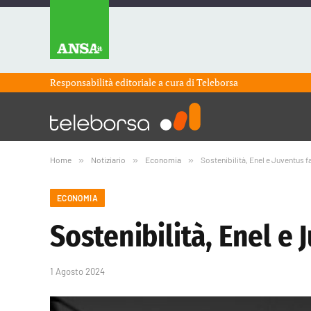
Responsabilità editoriale a cura di
Teleborsa
Home
»
Notiziario
»
Economia
»
Sostenibilità, Enel e Juventus 
ECONOMIA
Sostenibilità, Enel e
1 Agosto 2024