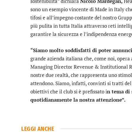
sostenibilità” dichiara
Nicolò Mardegan,
Head
sono un esempio vincente di Made in Italy che 
tifosi e all’impegno costante del nostro Grup
più pulita in tutta Italia attraverso reti intel
garantire la sicurezza e l’indipendenza energ
“Siamo molto soddisfatti di poter annunci
grande azienda italiana che, come noi, opera a
Managing Director Revenue & Institutional Re
nostre due realtà, che rappresenta uno stimolo
attendono. Siamo, infatti, convinti si tratti d
obiettivi che il club si è prefissato i
n tema di 
quotidianamente la nostra attenzione”.
LEGGI ANCHE