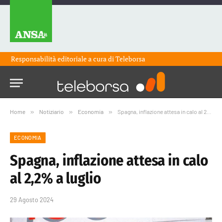
Responsabilità editoriale a cura di
Teleborsa
Home
»
Notiziario
»
Economia
»
Spagna, inflazione attesa in calo al 2,2% a luglio
ECONOMIA
Spagna, inflazione attesa in calo
al 2,2% a luglio
29 Agosto 2024