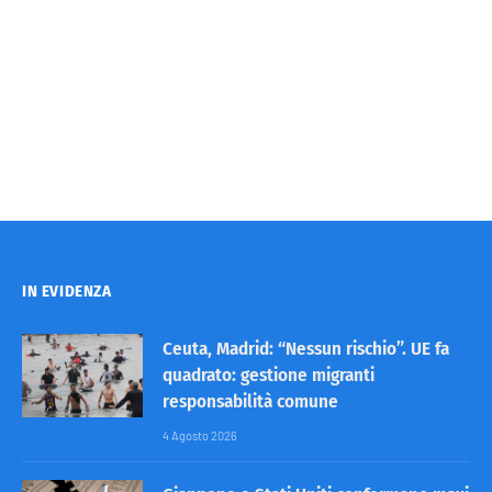
IN EVIDENZA
Ceuta, Madrid: “Nessun rischio”. UE fa
quadrato: gestione migranti
responsabilità comune
4 Agosto 2026