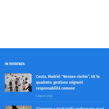
IN EVIDENZA
Ceuta, Madrid: “Nessun rischio”. UE fa
quadrato: gestione migranti
responsabilità comune
4 Agosto 2026
Giappone e Stati Uniti confermano maxi