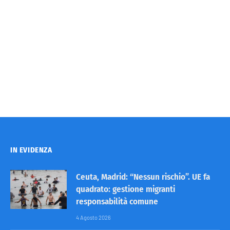
IN EVIDENZA
Ceuta, Madrid: “Nessun rischio”. UE fa
quadrato: gestione migranti
responsabilità comune
4 Agosto 2026