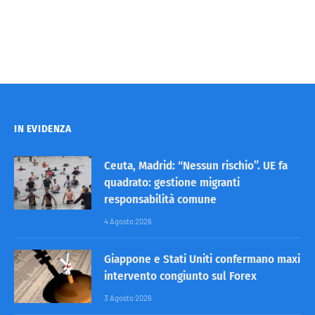
IN EVIDENZA
Ceuta, Madrid: “Nessun rischio”. UE fa
quadrato: gestione migranti
responsabilità comune
4 Agosto 2026
Giappone e Stati Uniti confermano maxi
intervento congiunto sul Forex
3 Agosto 2026