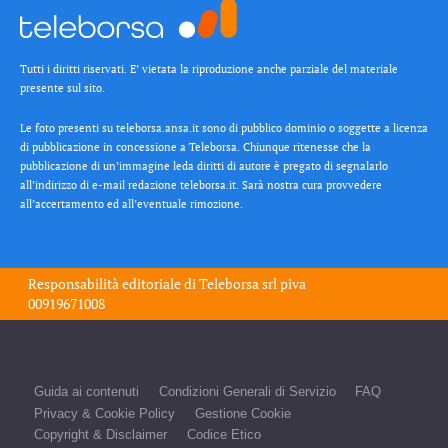
Tutti i diritti riservati. E’ vietata la riproduzione anche parziale del materiale
presente sul sito.
Le foto presenti su teleborsa.ansa.it sono di pubblico dominio o soggette a licenza
di pubblicazione in concessione a Teleborsa. Chiunque ritenesse che la
pubblicazione di un’immagine leda diritti di autore è pregato di segnalarlo
all’indirizzo di e-mail redazione teleborsa.it. Sarà nostra cura provvedere
all’accertamento ed all’eventuale rimozione.
Responsabilità editoriale di
Teleborsa srl
piva
00919671008
Guida ai contenuti
Condizioni Generali di Servizio
FAQ
Privacy & Cookie Policy
Gestione Cookie
Copyright & Disclaimer
Codice Etico