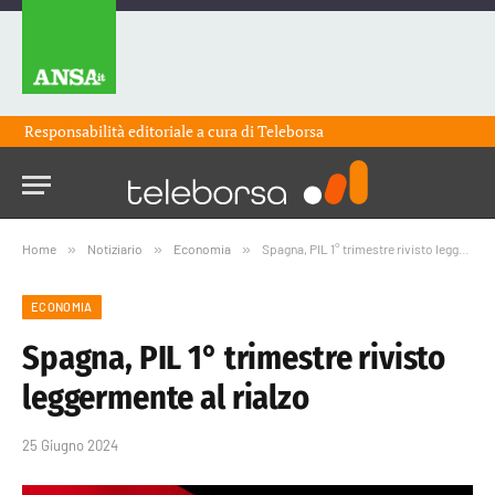
Responsabilità editoriale a cura di
Teleborsa
Home
»
Notiziario
»
Economia
»
Spagna, PIL 1° trimestre rivisto leggermente al rialzo
ECONOMIA
Spagna, PIL 1° trimestre rivisto
leggermente al rialzo
25 Giugno 2024