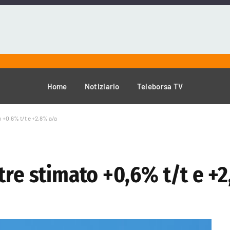
Home
Notiziario
Teleborsa TV
o +0,6% t/t e +2,8% a/a
tre stimato +0,6% t/t e +