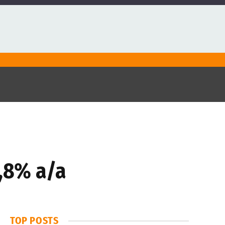
2,8% a/a
TOP POSTS