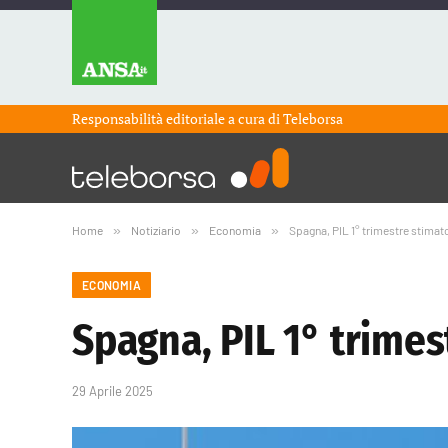
Responsabilità editoriale a cura di
Teleborsa
Home
»
Notiziario
»
Economia
»
Spagna, PIL 1° trimestre stimat
ECONOMIA
Spagna, PIL 1° trimes
29 Aprile 2025