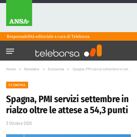
Responsabilità editoriale a cura di
Teleborsa
Home
»
Notiziario
»
Economia
»
Spagna, PMI servizi settembre in rialzo oltre le attese a 54,3 punti
ECONOMIA
Spagna, PMI servizi settembre in
rialzo oltre le attese a 54,3 punti
3 Ottobre 2025