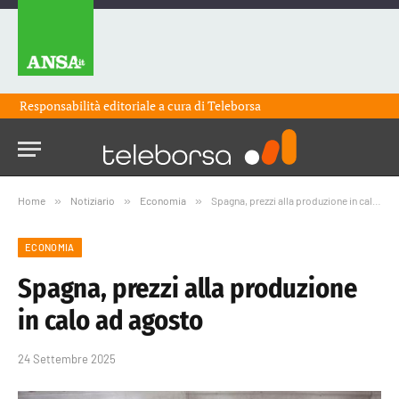
Responsabilità editoriale a cura di
Teleborsa
Home
»
Notiziario
»
Economia
»
Spagna, prezzi alla produzione in calo ad agosto
ECONOMIA
Spagna, prezzi alla produzione
in calo ad agosto
24 Settembre 2025