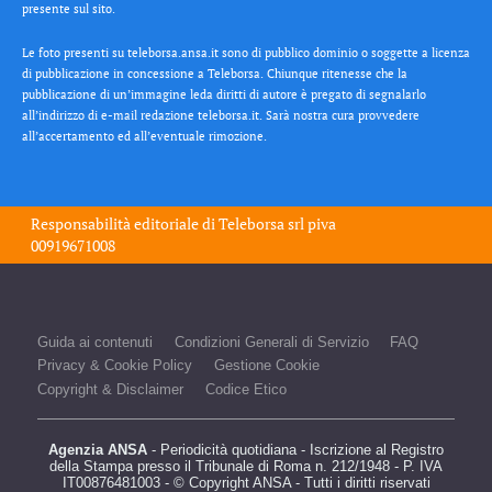
presente sul sito.
Le foto presenti su teleborsa.ansa.it sono di pubblico dominio o soggette a licenza
di pubblicazione in concessione a Teleborsa. Chiunque ritenesse che la
pubblicazione di un’immagine leda diritti di autore è pregato di segnalarlo
all’indirizzo di e-mail redazione teleborsa.it. Sarà nostra cura provvedere
all’accertamento ed all’eventuale rimozione.
Responsabilità editoriale di
Teleborsa srl
piva
00919671008
Guida ai contenuti
Condizioni Generali di Servizio
FAQ
Privacy & Cookie Policy
Gestione Cookie
Copyright & Disclaimer
Codice Etico
Agenzia ANSA
- Periodicità quotidiana - Iscrizione al Registro
della Stampa presso il Tribunale di Roma n. 212/1948 - P. IVA
IT00876481003 - © Copyright ANSA - Tutti i diritti riservati