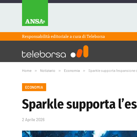
Responsabilità editoriale a cura di
Teleborsa
Home
»
Notiziario
»
Economia
»
Sparkle supporta l’espansione 
ECONOMIA
Sparkle supporta l’e
2 Aprile 2026