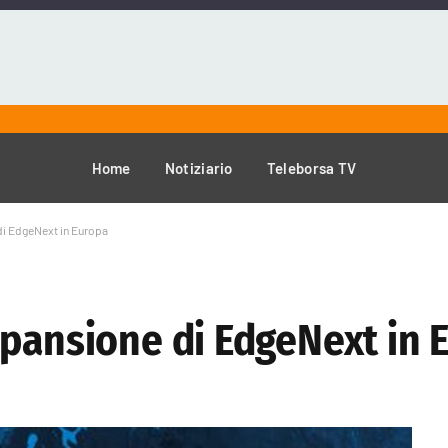
Home
Notiziario
Teleborsa TV
di EdgeNext in Europa
spansione di EdgeNext in 