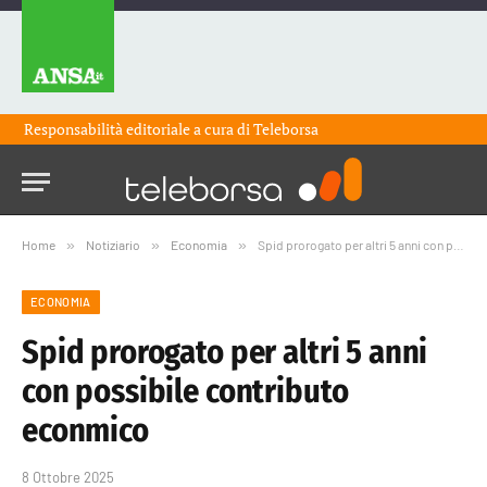
Responsabilità editoriale a cura di
Teleborsa
Home
»
Notiziario
»
Economia
»
Spid prorogato per altri 5 anni con possibile contributo econmico
ECONOMIA
Spid prorogato per altri 5 anni
con possibile contributo
econmico
8 Ottobre 2025