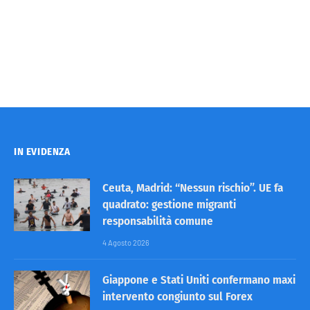
IN EVIDENZA
Ceuta, Madrid: “Nessun rischio”. UE fa
quadrato: gestione migranti
responsabilità comune
4 Agosto 2026
Giappone e Stati Uniti confermano maxi
intervento congiunto sul Forex