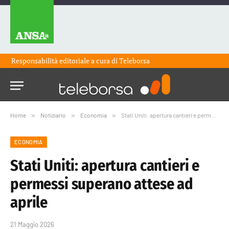
Responsabilità editoriale a cura di
Teleborsa
Home
»
Notiziario
»
Economia
»
Stati Uniti: apertura cantieri e permessi superano attese ad aprile
ECONOMIA
Stati Uniti: apertura cantieri e
permessi superano attese ad
aprile
21 Maggio 2026