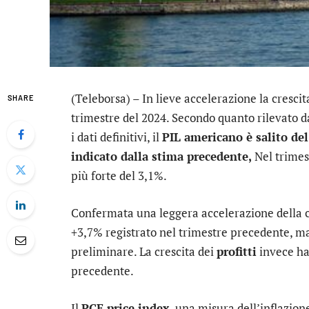
(Teleborsa) – In lieve accelerazione la crescit
SHARE
trimestre del 2024. Secondo quanto rilevato d
i dati definitivi, il
PIL americano è salito de
indicato dalla stima precedente,
Nel trimes
più forte del 3,1%.
Confermata una leggera accelerazione della c
+3,7% registrato nel trimestre precedente, ma 
preliminare. La crescita dei
profitti
invece ha
precedente.
Il
PCE price index
, una misura dell’inflazion