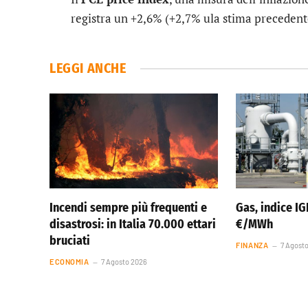
registra un +2,6% (+2,7% ula stima precedent
LEGGI ANCHE
Incendi sempre più frequenti e
Gas, indice IGI
disastrosi: in Italia 70.000 ettari
€/MWh
bruciati
FINANZA
7 Agost
ECONOMIA
7 Agosto 2026