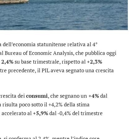
a dell’economia statunitense relativa al 4°
al Bureau of Economic Analysis, che pubblica oggi
l 2,4%
su base trimestrale, rispetto al
+2,3%
tre precedente, il PIL aveva segnato una crescita
rescita dei
consumi
, che segnano un
+4%
dal
risulta poco sotto il +4,2% della stima
 accelerato al
+5,9%
dal -0,4% del trimestre
e, si conferma al 2,4%, mentre l’indice core