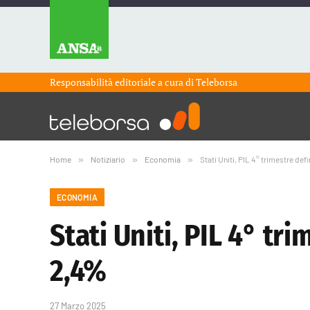
Responsabilità editoriale a cura di
Teleborsa
Home
»
Notiziario
»
Economia
»
Stati Uniti, PIL 4° trimestre defi
ECONOMIA
Stati Uniti, PIL 4° tri
2,4%
27 Marzo 2025