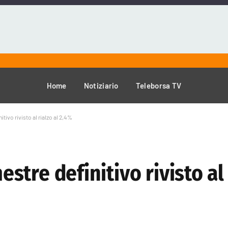
Home
Notiziario
Teleborsa TV
nitivo rivisto al rialzo al 2,4%
mestre definitivo rivisto al 