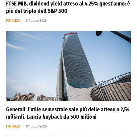
FTSE MIB, dividend yield atteso al 4,25% quest’anno: è
più del triplo dell’S&P 500
FINANZA
6 Agosto 2026
Generali, l’utile semestrale sale più delle attese a 2,54
miliardi. Lancia buyback da 500 milioni
FINANZA
6 Agosto 2026