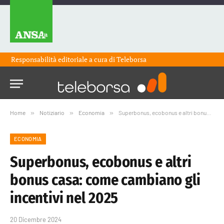
Responsabilità editoriale a cura di
Teleborsa
Home
»
Notiziario
»
Economia
»
Superbonus, ecobonus e altri bonus casa: come cambiano gli incentivi nel 2025
ECONOMIA
Superbonus, ecobonus e altri
bonus casa: come cambiano gli
incentivi nel 2025
20 Dicembre 2024