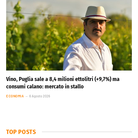
Vino, Puglia sale a 8,4 milioni ettolitri (+9,7%) ma
consumi calano: mercato in stallo
ECONOMIA
6 Agosto 2026
TOP POSTS