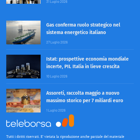
31 Luglio 2026
Gas conferma ruolo strategico nel
sistema energetico italiano
27 Luglio 2026
Istat: prospettive economia mondiale
incerte, PIL Italia in lieve crescita
10 Luglio 2026
Assoreti, raccolta maggio a nuovo
massimo storico per 7 miliardi euro
1 Luglio 2026
Tutti i diritti riservati. E’ vietata la riproduzione anche parziale del materiale