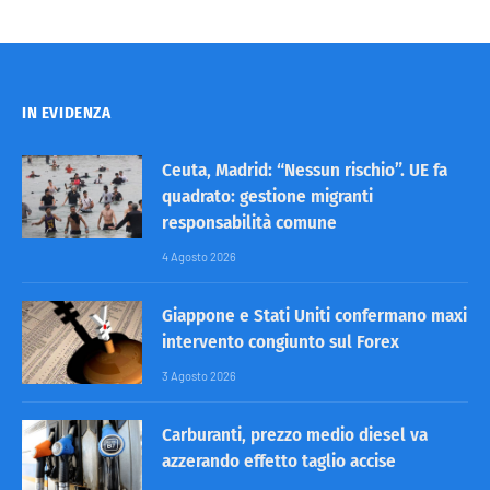
IN EVIDENZA
Ceuta, Madrid: “Nessun rischio”. UE fa
quadrato: gestione migranti
responsabilità comune
4 Agosto 2026
Giappone e Stati Uniti confermano maxi
intervento congiunto sul Forex
3 Agosto 2026
Carburanti, prezzo medio diesel va
azzerando effetto taglio accise