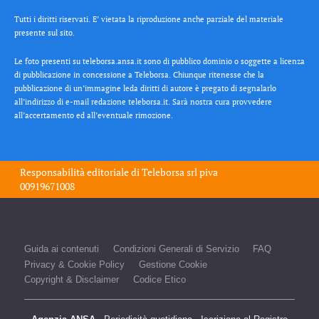
Tutti i diritti riservati. E’ vietata la riproduzione anche parziale del materiale
presente sul sito.
Le foto presenti su teleborsa.ansa.it sono di pubblico dominio o soggette a licenza
di pubblicazione in concessione a Teleborsa. Chiunque ritenesse che la
pubblicazione di un’immagine leda diritti di autore è pregato di segnalarlo
all’indirizzo di e-mail redazione teleborsa.it. Sarà nostra cura provvedere
all’accertamento ed all’eventuale rimozione.
Responsabilità editoriale di
Teleborsa srl
piva
00919671008
Guida ai contenuti
Condizioni Generali di Servizio
FAQ
Privacy & Cookie Policy
Gestione Cookie
Copyright & Disclaimer
Codice Etico