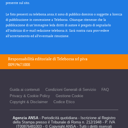
presente sul sito.
Le foto presenti su teleborsa.ansa.it sono di pubblico dominio o soggette a licenza
di pubblicazione in concessione a Teleborsa. Chiunque ritenesse che la
pubblicazione di un’immagine leda diritti di autore è pregato di segnalarlo
all’indirizzo di e-mail redazione teleborsa.it. Sarà nostra cura provvedere
all’accertamento ed all’eventuale rimozione.
Responsabilità editoriale di
Teleborsa srl
piva
00919671008
Guida ai contenuti
Condizioni Generali di Servizio
FAQ
Privacy & Cookie Policy
Gestione Cookie
Copyright & Disclaimer
Codice Etico
Agenzia ANSA
- Periodicità quotidiana - Iscrizione al Registro
della Stampa presso il Tribunale di Roma n. 212/1948 - P. IVA
IT00876481003 - © Copyright ANSA - Tutti i diritti riservati