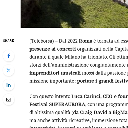
(Teleborsa) – Dal 2022
Roma
è tornata ad ess
SHARE
presenze ai concerti
organizzati nella Capit
durante il quale Milano ha trionfato. Gli otti
sforzi dell’amministrazione congiuntamente 
imprenditori musicali
mossi dalla passione 
missione importante:
portare i grandi festi
Con questo intento
Luca Carinci, CEO e fou
Festival SUPERAURORA
, con una programm
di altissima qualità (
da Craig David a BigMa
ma anche attività ricreative, immersione total