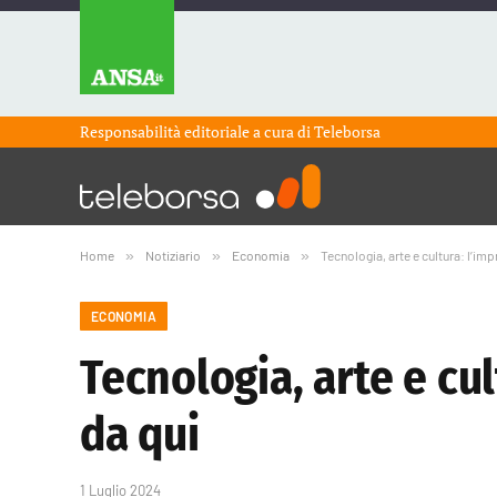
Responsabilità editoriale a cura di
Teleborsa
Home
»
Notiziario
»
Economia
»
Tecnologia, arte e cultura: l’im
ECONOMIA
Tecnologia, arte e cul
da qui
1 Luglio 2024