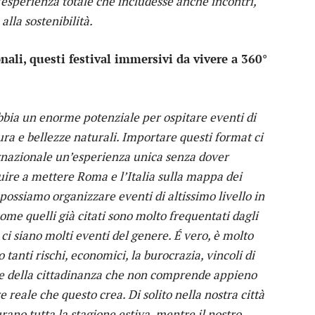
esperienza totale che includesse anche incontri,
alla sostenibilità.
ali, questi festival immersivi da vivere a 360°
bbia un enorme potenziale per ospitare eventi di
ltura e bellezze naturali. Importare questi format ci
ternazionale un’esperienza unica senza dover
buire a mettere Roma e l’Italia sulla mappa dei
possiamo organizzare eventi di altissimo livello in
come quelli già citati sono molto frequentati dagli
 ci siano molti eventi del genere. É vero, è molto
tanti rischi, economici, la burocrazia, vincoli di
arte della cittadinanza che non comprende appieno
e reale che questo crea. Di solito nella nostra città
rano tutta la stagione estiva, mentre il nostro