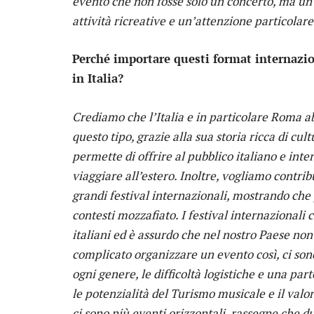
evento che non fosse solo un concerto, ma un’
attività ricreative e un’attenzione particolare 
Perché importare questi format internazion
in Italia?
Crediamo che l’Italia e in particolare Roma a
questo tipo, grazie alla sua storia ricca di cu
permette di offrire al pubblico italiano e in
viaggiare all’estero. Inoltre, vogliamo contri
grandi festival internazionali, mostrando che 
contesti mozzafiato. I festival internazionali 
italiani ed è assurdo che nel nostro Paese non
complicato organizzare un evento così, ci sono 
ogni genere, le difficoltà logistiche e una p
le potenzialità del Turismo musicale e il valor
ci sono più eventi orizzontali, rassegne che du