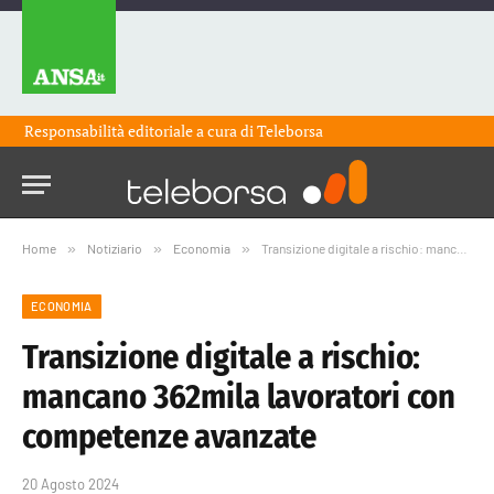
Responsabilità editoriale a cura di
Teleborsa
Home
»
Notiziario
»
Economia
»
Transizione digitale a rischio: mancano 362mila lavoratori con competenze avanzate
ECONOMIA
Transizione digitale a rischio:
mancano 362mila lavoratori con
competenze avanzate
20 Agosto 2024