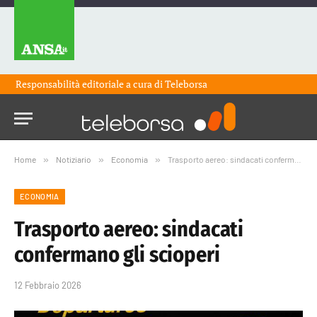
Responsabilità editoriale a cura di
Teleborsa
Home
»
Notiziario
»
Economia
»
Trasporto aereo: sindacati confermano gli scioperi
ECONOMIA
Trasporto aereo: sindacati
confermano gli scioperi
12 Febbraio 2026