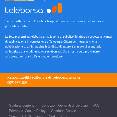
Tutti i diritti riservati. E’ vietata la riproduzione anche parziale del materiale
presente sul sito.
Le foto presenti su teleborsa.ansa.it sono di pubblico dominio o soggette a licenza
di pubblicazione in concessione a Teleborsa. Chiunque ritenesse che la
pubblicazione di un’immagine leda diritti di autore è pregato di segnalarlo
all’indirizzo di e-mail redazione teleborsa.it. Sarà nostra cura provvedere
all’accertamento ed all’eventuale rimozione.
Responsabilità editoriale di
Teleborsa srl
piva
00919671008
Guida ai contenuti
Condizioni Generali di Servizio
FAQ
Privacy & Cookie Policy
Gestione Cookie
Copyright & Disclaimer
Codice Etico