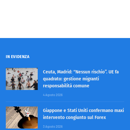
IN EVIDENZA
Ceuta, Madrid: “Nessun rischio”. UE fa
quadrato: gestione migranti
responsabilità comune
4 Agosto 2026
Giappone e Stati Uniti confermano maxi
intervento congiunto sul Forex
3 Agosto 2026