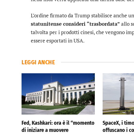
L’ordine firmato da Trump stabilisce anche u
statunitense consideri “trasbordata”
allo s
talvolta per i prodotti cinesi, che vengono imp
essere esportati in USA.
LEGGI ANCHE
Fed, Kashkari: ora è il “momento
SpaceX, i timo
di iniziare a muovere
offuscano i co