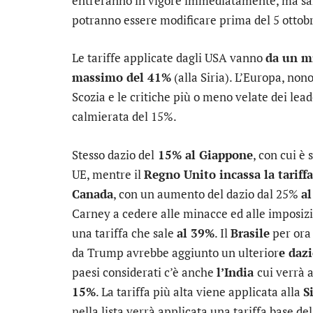
entreranno in vigore immediatamente, ma s
potranno essere modificare prima del 5 ottob
Le tariffe applicate dagli USA vanno
da un m
massimo del 41%
(alla Siria). L’Europa, nono
Scozia e le critiche più o meno velate dei lea
calmierata del 15%.
Stesso dazio del
15% al Giappone
, con cui è
UE, mentre il
Regno Unito incassa la tariff
Canada
, con un aumento del dazio dal 25%
al
Carney a cedere alle minacce ed alle imposizi
una tariffa che sale
al 39%
. Il
Brasile
per ora 
da Trump avrebbe aggiunto un ulterior
e daz
paesi considerati c’è anche
l’India
cui verrà 
15%
. La tariffa più alta viene applicata alla
S
nella lista verrà applicata una tariffa base de