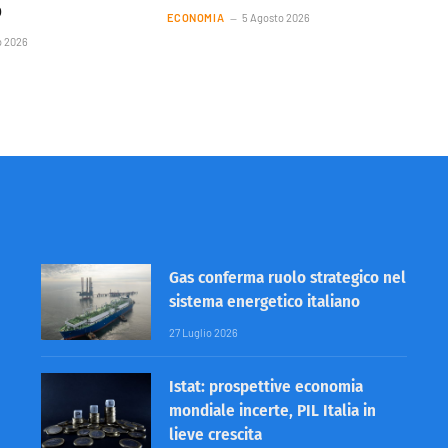
p
ECONOMIA
5 Agosto 2026
o 2026
Gas conferma ruolo strategico nel
sistema energetico italiano
27 Luglio 2026
Istat: prospettive economia
mondiale incerte, PIL Italia in
lieve crescita