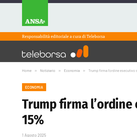
Responsabilità editoriale a cura di
Teleborsa
Home
»
Notiziario
»
Economia
»
Trump firma l’ordine esecutivo s
ECONOMIA
Trump firma l’ordine e
15%
1 Agosto 2025