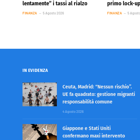
lentamente” i tassi al rialzo
primo lock-u
FINANZA
5 Agosto 2026
FINANZA
5 Agost
IN EVIDENZA
Ceuta, Madrid: “Nessun rischio”.
UE fa quadrato: gestione migranti
responsabilità comune
4 Agosto 2026
Giappone e Stati Uniti
confermano maxi intervento