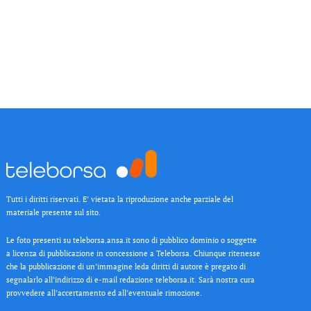
Tutti i diritti riservati. E’ vietata la riproduzione anche parziale del
materiale presente sul sito.
Le foto presenti su teleborsa.ansa.it sono di pubblico dominio o soggette
a licenza di pubblicazione in concessione a Teleborsa. Chiunque ritenesse
che la pubblicazione di un’immagine leda diritti di autore è pregato di
segnalarlo all’indirizzo di e-mail redazione teleborsa.it. Sarà nostra cura
provvedere all’accertamento ed all’eventuale rimozione.