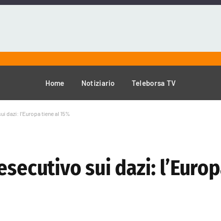
Home
Notiziario
Teleborsa TV
ui dazi: l’Europa tiene al 15%
secutivo sui dazi: l’Europ