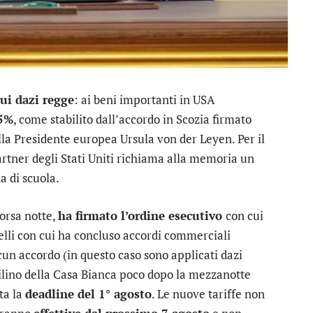
sui dazi regge
: ai beni importanti in USA
15%
, come stabilito dall’accordo in Scozia firmato
a Presidente europea Ursula von der Leyen. Per il
 partner degli Stati Uniti richiama alla memoria un
a di scuola.
corsa notte,
ha firmato l’ordine esecutivo
con cui
uelli con cui ha concluso accordi commerciali
lcun accordo (in questo caso sono applicati dazi
uilino della Casa Bianca poco dopo la mezzanotte
ta la
deadline del 1° agosto
. Le nuove tariffe non