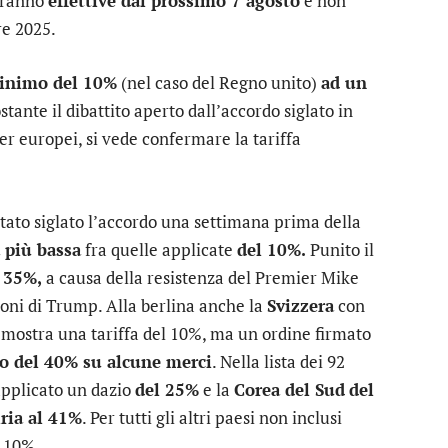
aranno
effettive dal prossimo 7 agosto
e non
re 2025.
inimo del 10%
(nel caso del Regno unito)
ad un
stante il dibattito aperto dall’accordo siglato in
der europei, si vede confermare la tariffa
 stato siglato l’accordo una settimana prima della
a più bassa
fra quelle applicate
del 10%.
Punito il
 35%,
a causa della resistenza del Premier Mike
oni di Trump. Alla berlina anche la
Svizzera
con
mostra una tariffa del 10%, ma un ordine firmato
io del 40% su alcune merci
. Nella lista dei 92
applicato un dazio
del 25%
e la
Corea del Sud
del
iria al 41%
. Per tutti gli altri paesi non inclusi
l 10%.