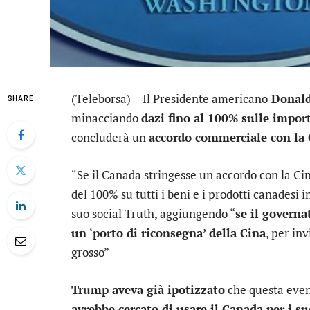
(Teleborsa) – Il Presidente americano
Donal
SHARE
minacciando
dazi fino al 100% sulle impor
concluderà un
accordo commerciale con la 
“Se il Canada stringesse un accordo con la C
del 100% su tutti i beni e i prodotti canadesi in
suo social Truth, aggiungendo “
se il governa
un ‘porto di riconsegna’ della Cina
, per inv
grosso”
Trump aveva già ipotizzato
che questa event
avrebbe cercato di usare il Canada per i s