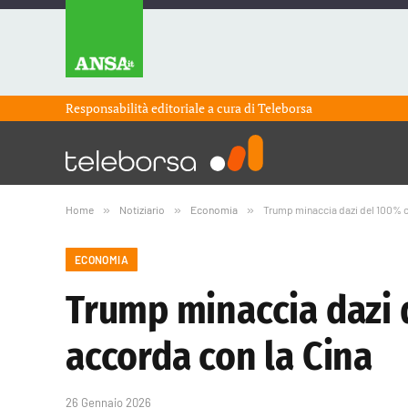
Responsabilità editoriale a cura di
Teleborsa
Home
»
Notiziario
»
Economia
»
Trump minaccia dazi del 100% co
ECONOMIA
Trump minaccia dazi d
accorda con la Cina
26 Gennaio 2026