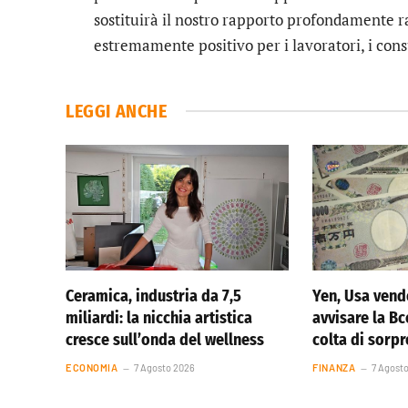
sostituirà il nostro rapporto profondamente ra
estremamente positivo per i lavoratori, i con
LEGGI ANCHE
Ceramica, industria da 7,5
Yen, Usa vend
miliardi: la nicchia artistica
avvisare la Bc
cresce sull’onda del wellness
colta di sorp
ECONOMIA
7 Agosto 2026
FINANZA
7 Agost