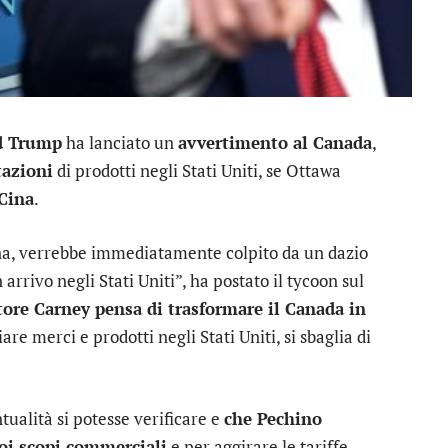
d Trump
ha lanciato un
avvertimento al Canada
,
tazioni
di prodotti negli Stati Uniti, se Ottawa
Cina
.
ina, verrebbe immediatamente colpito da un dazio
 arrivo negli Stati Uniti”, ha postato il tycoon sul
tore Carney pensa di trasformare il Canada in
iare merci e prodotti negli Stati Uniti, si sbaglia di
ualità si potesse verificare e
che Pechino
uoi scopi commerciali
e per aggirare le tariffe