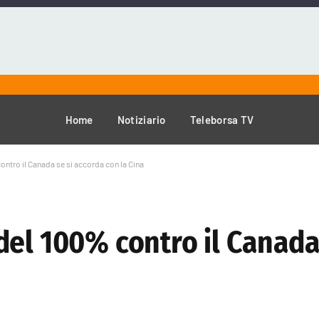
Home
Notiziario
Teleborsa TV
ntro il Canada se si accorda con la Cina
el 100% contro il Canada 