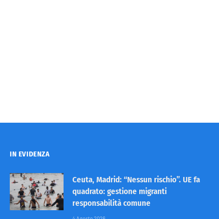
IN EVIDENZA
Ceuta, Madrid: “Nessun rischio”. UE fa
quadrato: gestione migranti
responsabilità comune
4 Agosto 2026