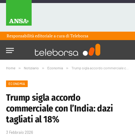
Responsabilità editoriale a cura di
Teleborsa
Home
»
Notiziario
»
Economia
»
Trump sigla accordo commerciale con l’India: dazi tagliati al 18%
ECONOMIA
Trump sigla accordo
commerciale con l’India: dazi
tagliati al 18%
3 Febbraio 2026