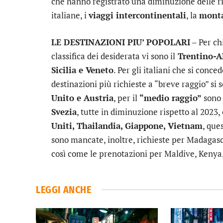
che hanno registrato una diminuzione delle ri
italiane, i
viaggi intercontinentali
, la
mont
LE DESTINAZIONI PIU’ POPOLARI
– Per ch
classifica dei desiderata vi sono il
Trentino-A
Sicilia e Veneto
. Per gli italiani che si conc
destinazioni più richieste a “breve raggio” si
Unito e Austria
, per il
“medio raggio”
sono 
Svezia
, tutte in diminuzione rispetto al 2023, 
Uniti, Thailandia, Giappone, Vietnam
, que
sono mancate, inoltre, richieste per Madagasc
così come le prenotazioni per Maldive, Kenya,
LEGGI ANCHE