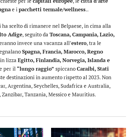
chieste per le
capitali europee
, le
città d’arte
agna
e i
pacchetti termale/wellness
..
i ha scelto di rimanere nel Belpaese, in cima alla
lto Adige
, seguito da
Toscana, Campania, Lazio,
ederanno invece una vacanza all’
estero
, tra le
 segnalano
Spagna, Francia, Marocco, Regno
in lizza
Egitto, Finlandia, Norvegia, Islanda e
e per il
“lungo raggio”
spiccano
Caraibi, Stati
ste destinazioni in aumento rispetto al 2023. Non
ar, Argentina, Seychelles, Sudafrica e Australia,
 Zanzibar, Tanzania, Messico e Mauritius.