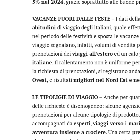
5% nel 2024
, grazie soprattutto alle buone p
VACANZE FUORI DALLE FESTE
– I dati del
abitudini
di viaggio degli italiani, quale eff
nel periodo delle festività e sposta le vacanze
viaggio segnalano, infatti, volumi di vendita p
prenotazioni dei
viaggi all’estero
ed un calo
italiane
. Il rallentamento non è uniforme per
la richiesta di prenotazioni, si registrano an
Ovest,
e risultati
migliori nel Nord Est e ne
LE TIPOLIGIE DI VIAGGIO
– Anche per quant
delle richieste è disomogeneo: alcune agenzi
prenotazioni per alcune tipologie di prodotto,
accompagnati da esperti,
viaggi verso i mar
avventura insieme a crociere
. Una certa
pr