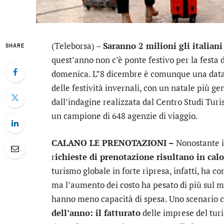
(Teleborsa) –
Saranno 2 milioni gli italiani 
SHARE
quest’anno non c’è ponte festivo per la festa 
domenica. L”8 dicembre è comunque una data 
delle festività invernali, con un natale più ge
dall’indagine realizzata dal Centro Studi Turis
un campione di 648 agenzie di viaggio.
CALANO LE PRENOTAZIONI –
Nonostante i c
r
ichieste di prenotazione risultano in cal
turismo globale in forte ripresa, infatti, ha c
ma l’aumento dei costo ha pesato di più sul me
hanno meno capacità di spesa. Uno scenario
dell’anno: il fatturato
delle imprese del tur