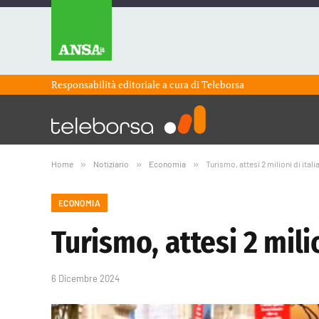
Responsabilità editoriale a cura di
Teleborsa
Home
»
Notiziario
»
Economia
»
Turismo, attesi 2 milioni di italia
ECONOMIA
Turismo, attesi 2 milio
6 Dicembre 2024