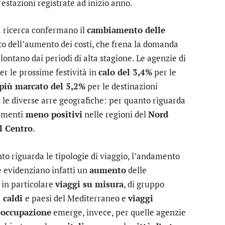
restazioni registrate ad inizio anno.
la ricerca confermano il
cambiamento delle
etto dell’aumento dei costi, che frena la domanda
 lontano dai periodi di alta stagione. Le agenzie di
er le prossime festività in
calo del 3,4%
per le
più marcato del 5,2%
per le destinazioni
 le diverse arre geografiche: per quanto riguarda
damenti
meno positivi
nelle regioni del
Nord
l Centro
.
o riguarda le tipologie di viaggio, l’andamento
e evidenziano infatti un
aumento
delle
 in particolare
viaggi su misura
, di gruppo
i caldi
e paesi del Mediterraneo e
viaggi
eoccupazione
emerge, invece, per quelle agenzie