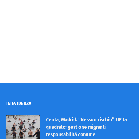
IN EVIDENZA
Ceuta, Madrid: “Nessun rischio”. UE fa
quadrato: gestione migranti
responsabilità comune