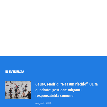
IN EVIDENZA
Ceuta, Madrid: “Nessun rischio”. UE fa
quadrato: gestione migranti
responsabilità comune
4 Agosto 2026