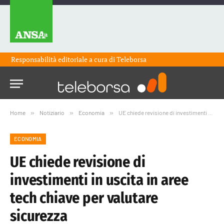
Responsabilità editoriale a cura di
Teleborsa
Home
»
Notiziario
»
Economia
»
UE chiede revisione di investimenti in uscita in aree tech chiave per valutare sicurezza
ECONOMIA
UE chiede revisione di
investimenti in uscita in aree
tech chiave per valutare
sicurezza