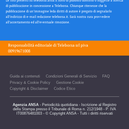
Le foto presenti su teleborsa.ansa.it sono di pubblico dominio o soggette a licenza
di pubblicazione in concessione a Teleborsa. Chiunque ritenesse che la
pubblicazione di un’immagine leda diritti di autore è pregato di segnalarlo
all’indirizzo di e-mail redazione teleborsa.it. Sarà nostra cura provvedere
all’accertamento ed all’eventuale rimozione.
Responsabilità editoriale di
Teleborsa srl
piva
00919671008
Guida ai contenuti
Condizioni Generali di Servizio
FAQ
Privacy & Cookie Policy
Gestione Cookie
Copyright & Disclaimer
Codice Etico
Agenzia ANSA
- Periodicità quotidiana - Iscrizione al Registro
della Stampa presso il Tribunale di Roma n. 212/1948 - P. IVA
IT00876481003 - © Copyright ANSA - Tutti i diritti riservati