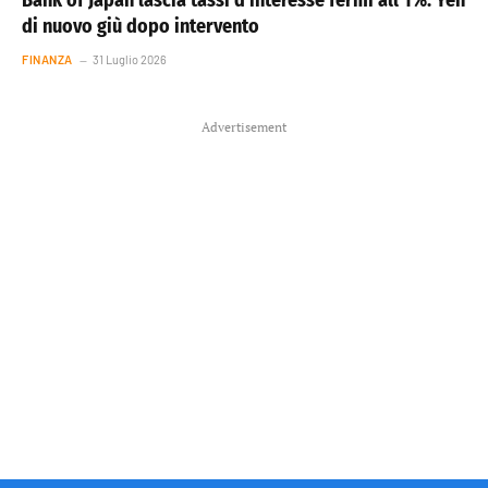
Bank of Japan lascia tassi d’interesse fermi all’1%. Yen
di nuovo giù dopo intervento
FINANZA
31 Luglio 2026
Advertisement