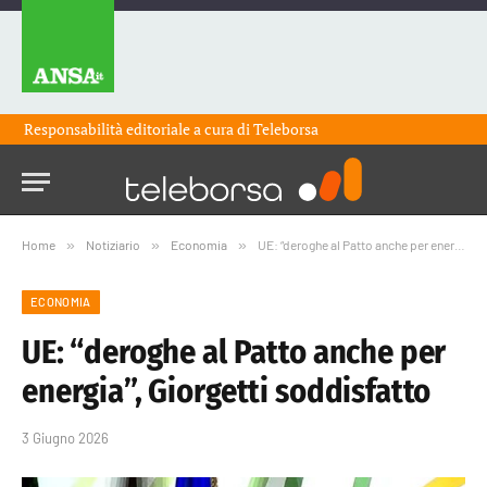
Responsabilità editoriale a cura di
Teleborsa
Home
»
Notiziario
»
Economia
»
UE: “deroghe al Patto anche per energia”, Giorgetti soddisfatto
ECONOMIA
UE: “deroghe al Patto anche per
energia”, Giorgetti soddisfatto
3 Giugno 2026