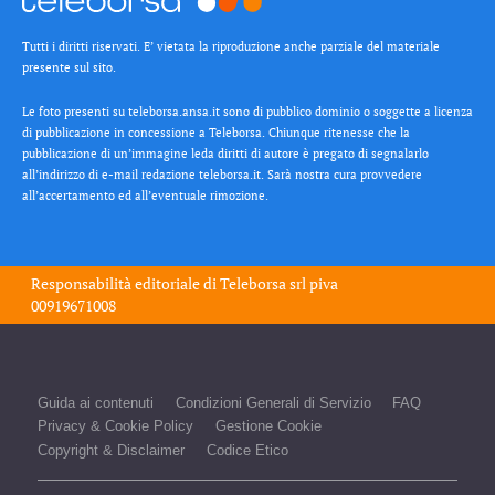
Tutti i diritti riservati. E’ vietata la riproduzione anche parziale del materiale
presente sul sito.
Le foto presenti su teleborsa.ansa.it sono di pubblico dominio o soggette a licenza
di pubblicazione in concessione a Teleborsa. Chiunque ritenesse che la
pubblicazione di un’immagine leda diritti di autore è pregato di segnalarlo
all’indirizzo di e-mail redazione teleborsa.it. Sarà nostra cura provvedere
all’accertamento ed all’eventuale rimozione.
Responsabilità editoriale di
Teleborsa srl
piva
00919671008
Guida ai contenuti
Condizioni Generali di Servizio
FAQ
Privacy & Cookie Policy
Gestione Cookie
Copyright & Disclaimer
Codice Etico