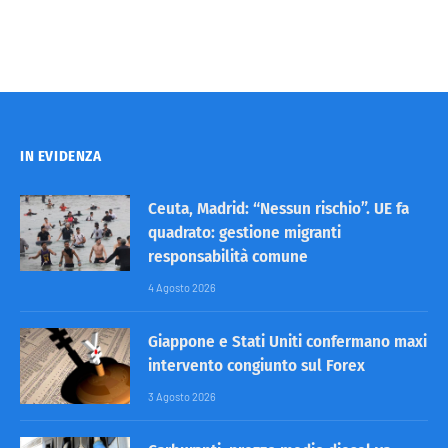
IN EVIDENZA
Ceuta, Madrid: “Nessun rischio”. UE fa
quadrato: gestione migranti
responsabilità comune
4 Agosto 2026
Giappone e Stati Uniti confermano maxi
intervento congiunto sul Forex
3 Agosto 2026