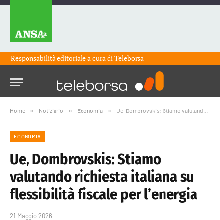
Responsabilità editoriale a cura di
Teleborsa
Home
»
Notiziario
»
Economia
»
Ue, Dombrovskis: Stiamo valutando richiesta italiana su flessibilità fiscale per l’energia
ECONOMIA
Ue, Dombrovskis: Stiamo
valutando richiesta italiana su
flessibilità fiscale per l’energia
21 Maggio 2026